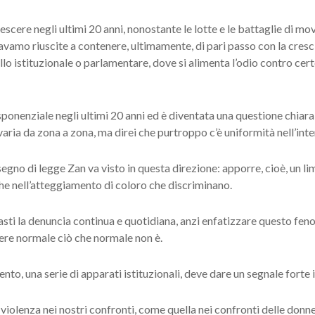
scere negli ultimi 20 anni, nonostante le lotte e le battaglie di movi
avamo riuscite a contenere, ultimamente, di pari passo con la cresc
vello istituzionale o parlamentare, dove si alimenta l’odio contro ce
ponenziale negli ultimi 20 anni ed è diventata una questione chiara 
aria da zona a zona, ma direi che purtroppo c’è uniformità nell’int
isegno di legge Zan va visto in questa direzione: apporre, cioè, un li
che nell’atteggiamento di coloro che discriminano.
basti la denuncia continua e quotidiana, anzi enfatizzare questo f
dere normale ciò che normale non è.
ento, una serie di apparati istituzionali, deve dare un segnale forte 
violenza nei nostri confronti, come quella nei confronti delle donne