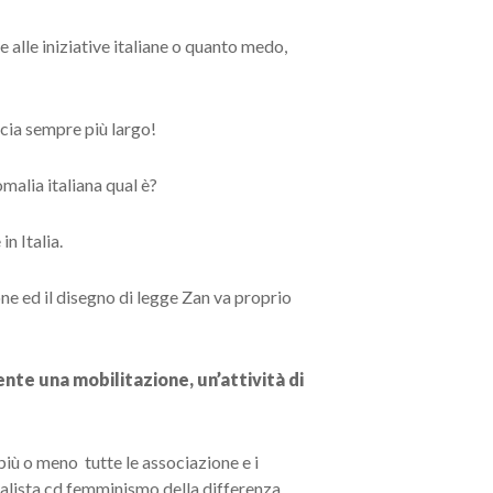
 alle iniziative italiane o quanto medo,
accia sempre più largo!
omalia italiana qual è?
in Italia.
one ed il disegno di legge Zan va proprio
sente una mobilitazione, un’attività di
 più o meno tutte le associazione e i
ialista cd femminismo della differenza,