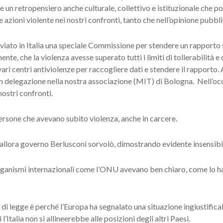
ste un retropensiero anche culturale, collettivo e istituzionale che 
azioni violente nei nostri confronti, tanto che nell’opinione pubb
iato in Italia una speciale Commissione per stendere un rapporto s
nte, che la violenza avesse superato tutti i limiti di tollerabilità e d
ari centri antiviolenze per raccogliere dati e stendere il rapporto.
in delegazione nella nostra associazione (MIT) di Bologna. Nell’
nostri confronti.
ersone che avevano subito violenza, anche in carcere.
’allora governo Berlusconi sorvolò, dimostrando evidente insensibil
 organismi internazionali come l’ONU avevano ben chiaro, come lo h
o di legge è perché l’Europa ha segnalato una situazione ingiustifica
l’Italia non si allineerebbe alle posizioni degli altri Paesi.