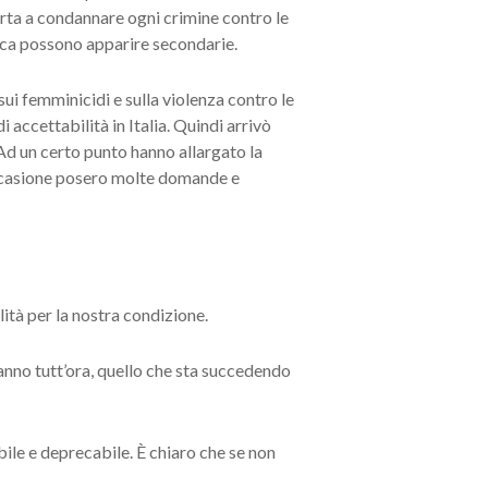
porta a condannare ogni crimine contro le
lica possono apparire secondarie.
ui femminicidi e sulla violenza contro le
i accettabilità in Italia. Quindi arrivò
 Ad un certo punto hanno allargato la
occasione posero molte domande e
ità per la nostra condizione.
anno tutt’ora, quello che sta succedendo
bile e deprecabile. È chiaro che se non