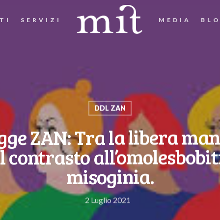
TI
SERVIZI
MEDIA
BL
DDL ZAN
legge ZAN: Tra la libera man
il contrasto all’omolesbobi
misoginia.
2 Luglio 2021