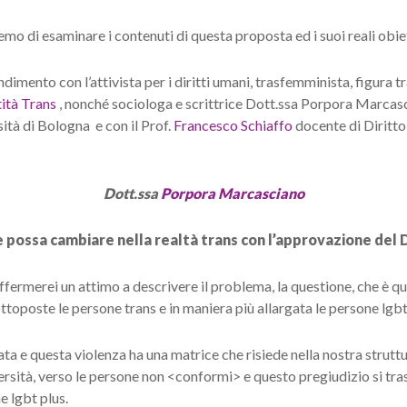
 di esaminare i contenuti di questa proposta ed i suoi reali obietti
dimento con l’attivista per i diritti umani, trasfemminista, figu
ità Trans
, nonché sociologa e scrittrice Dott.ssa Porpora Marcasc
rsità di Bologna
e con il Prof.
Francesco Schiaffo
docente di Diritto
Dott.ssa
Porpora Marcasciano
 possa cambiare nella realtà trans con l’approvazione del
ffermerei un attimo a descrivere il problema, la questione, che è que
sottoposte le persone trans e in maniera più allargata le persone lgbt
ta e questa violenza ha una matrice che risiede nella nostra struttur
versità, verso le persone non <conformi> e questo pregiudizio si tra
e lgbt plus.