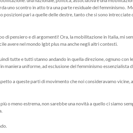
ilitazione: una nazionale, politica, associativa e una mobilitazione
uarda uno scontro in atto tra una parte residuale del femminismo. M
posizioni pari a quelle delle destre, tanto che si sono intrecciate co
po di pensiero e di argomenti! Ora, la mobilitazione in Italia, mi sem
cile avere nel mondo lgbt plus ma anche negli altri contesti.
quindi tutte e tutti stanno andando in quella direzione, ognuno con l
 in maniera uniforme, ad esclusione del femminismo essenzialista di
ispetto a queste parti di movimento che noi consideravamo vicine, al
tra più o meno estrema, non sarebbe una novità a quello ci siamo se
a.
ndo.