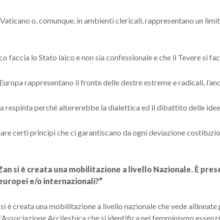
Vaticano o, comunque, in ambienti clericali, rappresentano un limite
o faccia lo Stato laico e non sia confessionale e che il Tevere si f
Europa rappresentano il fronte delle destre estreme e radicali, l’an
 respinta perché altererebbe la dialettica ed il dibattito delle idee 
rmare certi principi che ci garantiscano da ogni deviazione costituzi
e Zan si è creata una mobilitazione a livello Nazionale. È pre
uropei e/o internazionali?”
a si è creata una mobilitazione a livello nazionale che vede allineate
l’Associazione Arcilesbica che si identifica nel femminismo essenz