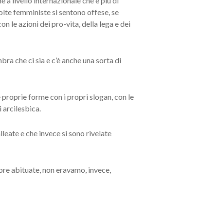
 a livello internazionale che è più di
olte femministe si sentono offese, se
n le azioni dei pro-vita, della lega e dei
bra che ci sia e c’è anche una sorta di
e proprie forme con i propri slogan, con le
 arcilesbica.
leate e che invece si sono rivelate
mpre abituate, non eravamo, invece,