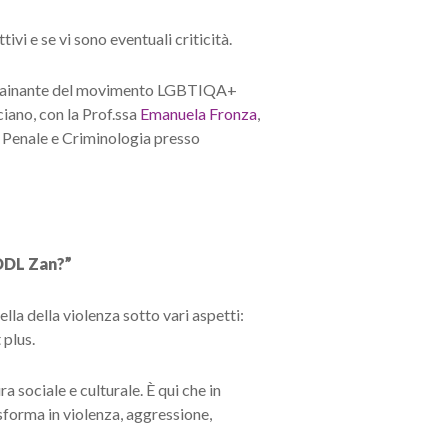
vi e se vi sono eventuali criticità.
ra trainante del movimento LGBTIQA+
iano, con la Prof.ssa
Emanuela Fronza
,
 Penale e Criminologia presso
 DDL Zan?”
lla della violenza sotto vari aspetti:
 plus.
a sociale e culturale. È qui che in
sforma in violenza, aggressione,