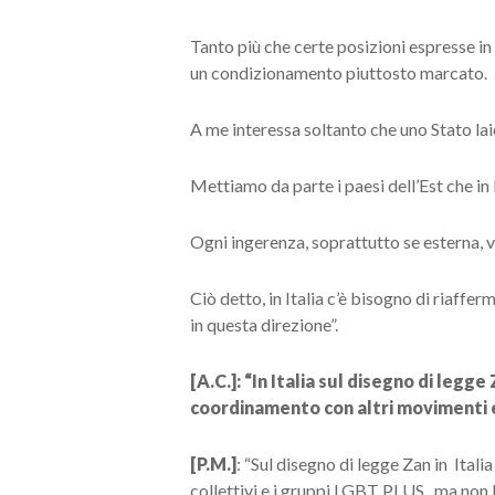
Tanto più che certe posizioni espresse in 
un condizionamento piuttosto marcato.
A me interessa soltanto che uno Stato laic
Mettiamo da parte i paesi dell’Est che in 
Ogni ingerenza, soprattutto se esterna, va
Ciò detto, in Italia c’è bisogno di riaffe
in questa direzione”.
[A.C.]: “In Italia sul disegno di legg
coordinamento con altri movimenti e
[P.M.]
: “Sul disegno di legge Zan in Itali
collettivi e i gruppi LGBT PLUS, ma non 