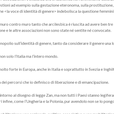
estioni ad esempio sulla gestazione eteronoma, sulla prostituzione,
e <la voce di identità di genere> indebolisca la questione femminil
n muro contro muro tanto che arcilesbica è riuscita ad avere ben tr
ne e le altre associazioni non sono state né sentite né convocate.
nopolio sull’identità di genere, tanto da considerare il genere una l
on solo l’Italia ma l’intero mondo.
to forte in Europa, anche in Italia e soprattutto in Svezia e Inghilte
 dei percorsi che io definisco di liberazione e di emancipazione.
to intorno al disegno di legge Zan, ma non tutti i Paesi stanno legife
tri infine, come l’Ungheria e la Polonia, pur avendolo non se lo pon