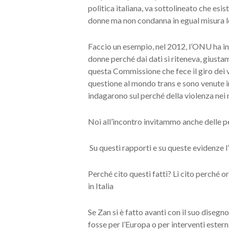
politica italiana, va sottolineato che esi
donne ma non condanna in egual misura le 
Faccio un esempio, nel 2012, l’ONU ha inv
donne perché dai dati si riteneva, giustame
questa Commissione che fece il giro dei v
questione al mondo trans e sono venute 
indagarono sul perché della violenza nei 
Noi all’incontro invitammo anche delle p
Su questi rapporti e su queste evidenze l
Perché cito questi fatti? Li cito perché
in Italia
Se Zan si è fatto avanti con il suo disegn
fosse per l’Europa o per interventi esterni 