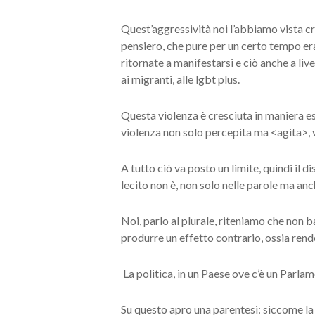
Quest’aggressività noi l’abbiamo vista cre
pensiero, che pure per un certo tempo er
ritornate a manifestarsi e ciò anche a li
ai migranti, alle lgbt plus.
Questa violenza è cresciuta in maniera es
violenza non solo percepita ma <agita>, v
A tutto ciò va posto un limite, quindi il d
lecito non è, non solo nelle parole ma an
Noi, parlo al plurale, riteniamo che non 
produrre un effetto contrario, ossia ren
La politica, in un Paese ove c’è un Parlam
Su questo apro una parentesi: siccome la 