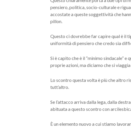
Questo chiaramente porta a due tipi di mob
pensiero, politica, socio-culturale e rig
accostate a queste soggettività che hanno 
pillon.
Questo ci dovrebbe far capire qual è il ti
uniformità di pensiero che credo sia diffi
Si è capito che è il “minimo sindacale” e 
proprie azioni, ma diciamo che si viaggia
Lo scontro questa volta è più che altro r
tutt’altro.
Se l’attacco arriva dalla lega, dalla des
abituata a questo scontro con arcilesbic
È un elemento nuovo a cui stiamo lavora