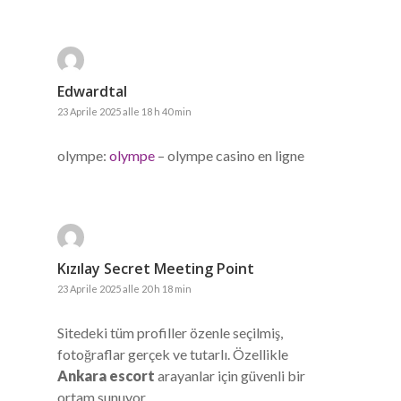
Edwardtal
23 Aprile 2025 alle 18 h 40 min
olympe:
olympe
– olympe casino en ligne
Kızılay Secret Meeting Point
23 Aprile 2025 alle 20 h 18 min
Sitedeki tüm profiller özenle seçilmiş,
fotoğraflar gerçek ve tutarlı. Özellikle
Ankara escort
arayanlar için güvenli bir
ortam sunuyor.