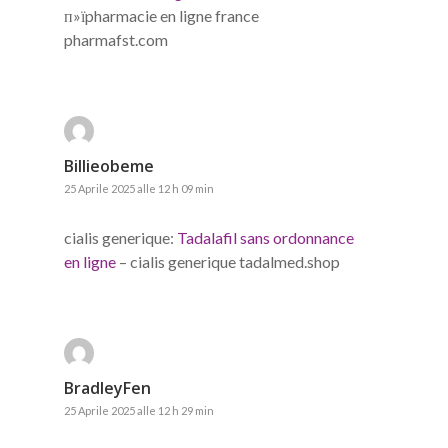
п»їpharmacie en ligne france
pharmafst.com
Billieobeme
25 Aprile 2025 alle 12 h 09 min
cialis generique:
Tadalafil sans ordonnance
en ligne
– cialis generique tadalmed.shop
BradleyFen
25 Aprile 2025 alle 12 h 29 min