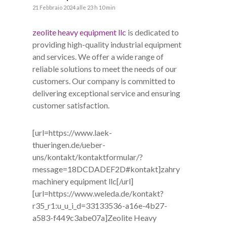
21 Febbraio 2024 alle 23 h 10 min
zeolite heavy equipment llc
is dedicated to
providing high-quality industrial equipment
and services. We offer a wide range of
reliable solutions to meet the needs of our
customers. Our company is committed to
delivering exceptional service and ensuring
customer satisfaction.
[url=https://www.laek-
thueringen.de/ueber-
uns/kontakt/kontaktformular/?
message=18DCDADEF2D#kontakt]zahry
machinery equipment llc[/url]
[url=https://www.weleda.de/kontakt?
r35_r1:u_u_i_d=33133536-a16e-4b27-
a583-f449c3abe07a]Zeolite Heavy