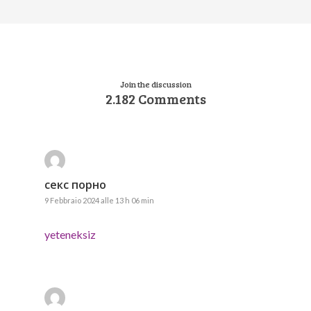
Join the discussion
2.182 Comments
секс порно
9 Febbraio 2024 alle 13 h 06 min
yeteneksiz