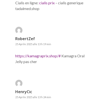
Cialis en ligne:
cialis prix
– cialis generique
tadalmed.shop
RobertZef
25 Aprile 2025 alle 13 h 19 min
https://kamagraprix.shop/#
Kamagra Oral
Jelly pas cher
HenryCic
25 Aprile 2025 alle 13 h 24 min