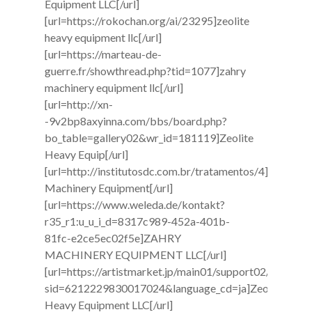
Equipment LLC[/url]
[url=https://rokochan.org/ai/23295]zeolite
heavy equipment llc[/url]
[url=https://marteau-de-
guerre.fr/showthread.php?tid=1077]zahry
machinery equipment llc[/url]
[url=http://xn-
-9v2bp8axyinna.com/bbs/board.php?
bo_table=gallery02&wr_id=181119]Zeolite
Heavy Equip[/url]
[url=http://institutosdc.com.br/tratamentos/4]Zahry
Machinery Equipment[/url]
[url=https://www.weleda.de/kontakt?
r35_r1:u_u_i_d=8317c989-452a-401b-
81fc-e2ce5ec02f5e]ZAHRY
MACHINERY EQUIPMENT LLC[/url]
[url=https://artistmarket.jp/main01/support02/?
sid=6212229830017024&language_cd=ja]Zeolite
Heavy Equipment LLC[/url]