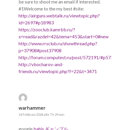
be sure to shoot me an email if interested.
#1Welcome to the my best #site:
http://airguns.webtalk.ru/viewtopic.php?
id=2697#p18983
https://zooclub.kamrbb.ru/?
x=read&razdel=42&tema=453&start=0#new
http://www.rrsclub.ru/showthread.php?
p=37908#post37908
http://forum.computest.ru/post/572191/#p572191
http://vbocharov-and-
friends.ru/viewtopic.php?f=22&t=3471
warhammer
14 Febbraio 2024 alle 7 h 29 min
google
bahis ギャンブル