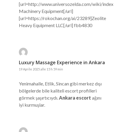
[url=http://www.universozelda.com/wiki/index.php
Machinery Equipment[/url]
[url=https://rokochan.org/ai/23289]Zeolite
Heavy Equipment LLC[/url] fbb4830
Luxury Massage Experience in Ankara
19 Aprile 2025 alle 15 h 59 min
Yenimahalle, Etlik, Sincan gibi merkez dışı
bölgelerde bile kaliteli escort profilleri
görmek şaşırtıcıydı.
Ankara escort
ağını
iyi kurmuşlar.