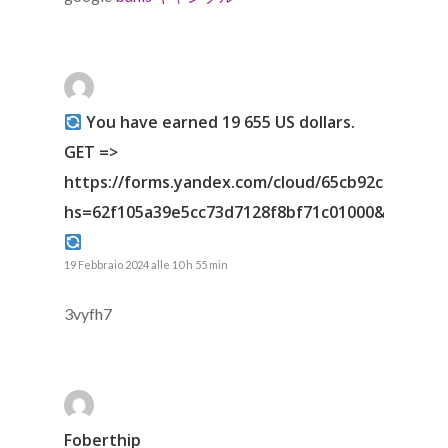
Yоu hаvе еаrnеd 19 655 US dollars.
GЕТ =>
https://forms.yandex.com/cloud/65cb92cf02848f
hs=62f105a39e5cc73d7128f8bf71c01000&
19 Febbraio 2024 alle 10 h 55 min
3vyfh7
Foberthip