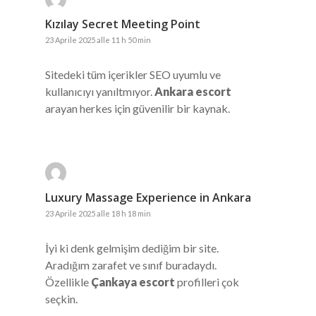
Kızılay Secret Meeting Point
23 Aprile 2025 alle 11 h 50 min
Sitedeki tüm içerikler SEO uyumlu ve
kullanıcıyı yanıltmıyor.
Ankara escort
arayan herkes için güvenilir bir kaynak.
Luxury Massage Experience in Ankara
23 Aprile 2025 alle 18 h 18 min
İyi ki denk gelmişim dediğim bir site.
Aradığım zarafet ve sınıf buradaydı.
Özellikle
Çankaya escort
profilleri çok
seçkin.