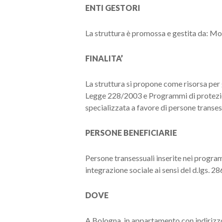
ENTI GESTORI
La struttura è promossa e gestita da: M
FINALITA’
La struttura si propone come risorsa per g
Legge 228/2003 e Programmi di protezione
specializzata a favore di persone transes
PERSONE BENEFICIARIE
Persone transessuali inserite nei program
integrazione sociale ai sensi del d.lgs. 286
DOVE
A Bologna, in appartamento con indirizz