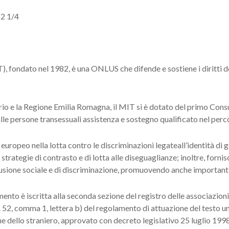
12 1/4
 fondato nel 1982, è una ONLUS che difende e sostiene i diritti del
io e la Regione Emilia Romagna, il MIT si è dotato del primo Consu
alle persone transessuali assistenza e sostegno qualificato nel perc
europeo nella lotta contro le discriminazioni legateall’identità di g
, strategie di contrasto e di lotta alle diseguaglianze; inoltre, fornis
usione sociale e di discriminazione, promuovendo anche importanti a
to è iscritta alla seconda sezione del registro delle associazioni 
art. 52, comma 1, lettera b) del regolamento di attuazione del testo 
e dello straniero, approvato con decreto legislativo 25 luglio 1998