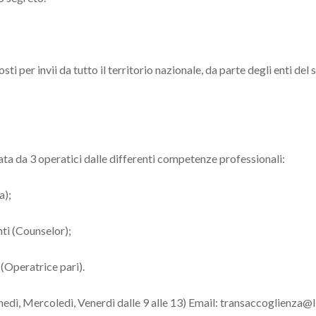
i per invii da tutto il territorio nazionale, da parte degli enti del
ata da 3 operatici dalle differenti competenze professionali:
a);
nti (Counselor);
 (Operatrice pari).
edì, Mercoledì, Venerdì dalle 9 alle 13) Email: transaccoglienza@l