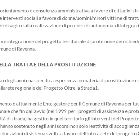
 orientamento e consulenza amministrativa a favore di cittadini stra
ge interventi sociali a favore di donne/uomini/minori vittime di trat
di disagio e alla realizzazione di percorsi di autonomia, di integrazi
re integrazione del progetto territoriale di protezione dei richiedent
omune di Ravenna.
 DELLA TRATTA E DELLA PROSTITUZIONE
 degli anni una specifica esperienza in materia di prostituzione e di
dellarete regionale del Progetto Oltre la Strada1.
nto è attualmente Ente gestore per il Comune di Ravenna per tutti 
onale che fin dall’avvio (nel 1999, per i progetti di assistenza e prot
à di strada) ha gestito in quel territorio gli interventi del Progetto
hanno sostenuto negli anni scorsi non solo leattività di accoglienza
i due azioni di sistema svolte a favore dell’intera rete del progetto 