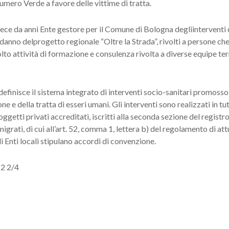
mero Verde a favore delle vittime di tratta.
ce da anni Ente gestore per il Comune di Bologna degliinterventi d
 danno delprogetto regionale “Oltre la Strada”, rivolti a persone che 
volto attività di formazione e consulenza rivolta a diverse equipe ter
 definisce il sistema integrato di interventi socio-sanitari promo
e e della tratta di esseri umani. Gli interventi sono realizzati in tut
Soggetti privati accreditati, iscritti alla seconda sezione del registr
migrati, di cui all’art. 52, comma 1, lettera b) del regolamento di 
li Enti locali stipulano accordi di convenzione.
12 2/4