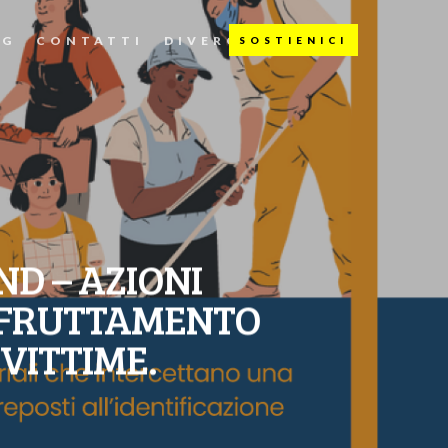
OG
CONTATTI
DIVERGENTI
D – AZIONI
 SFRUTTAMENTO
VITTIME.