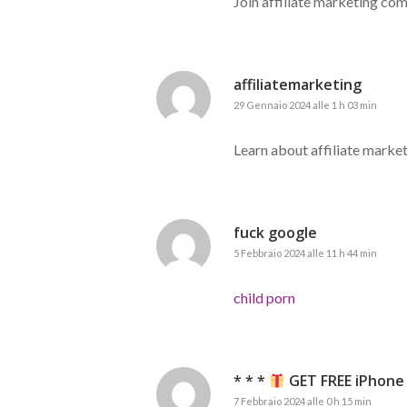
Join affiliate marketing c
affiliatemarketing
29 Gennaio 2024 alle 1 h 03 min
Learn about affiliate marke
fuck google
5 Febbraio 2024 alle 11 h 44 min
child porn
* * *
GET FREE iPhone 
7 Febbraio 2024 alle 0 h 15 min