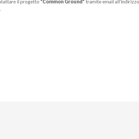
ntattare il progetto
“Common Ground”
tramite email all’indirizz
.