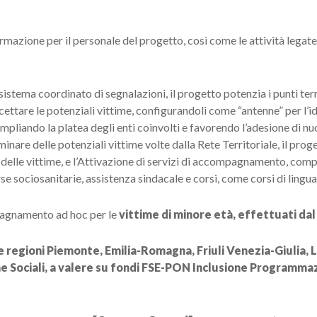
ormazione per il personale del progetto, così come le attività legat
 sistema coordinato di segnalazioni, il progetto potenzia i punti terri
rcettare le potenziali vittime, configurandoli come “antenne” per l’
mpliando la platea degli enti coinvolti e favorendo l’adesione di nu
iminare delle potenziali vittime volte dalla Rete Territoriale, il pr
delle vittime, e l’Attivazione di servizi di accompagnamento, compre
orse sociosanitarie, assistenza sindacale e corsi, come corsi di lingua 
pagnamento ad hoc per le
vittime di minore età, effettuati da
le regioni Piemonte, Emilia-Romagna, Friuli Venezia-Giulia, L
che Sociali, a valere su fondi FSE-PON Inclusione Programma