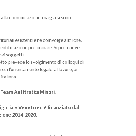
e alla comunicazione, ma già si sono
toriali esistenti e ne coinvolge altri che,
identificazione preliminare. Si promuove
ovi soggetti.
ogetto prevede lo svolgimento di colloqui di
si l’orientamento legale, al lavoro, ai
italiana.
l Team Antitratta Minori
.
iguria e Veneto ed è finanziato dal
zione 2014-2020.