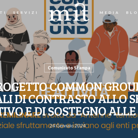
TI
SERVIZI
MEDIA
BL
Comunicato Stampa
 PROGETTO COMMON GROUN
LI DI CONTRASTO ALLO
IVO E DI SOSTEGNO ALLE 
24 Gennaio 2024