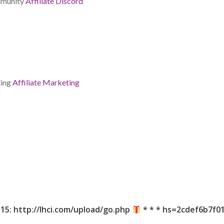
ommunity
Affiliate Discord
ting
Affiliate Marketing
15: http://lhci.com/upload/go.php
* * * hs=2cdef6b7f0