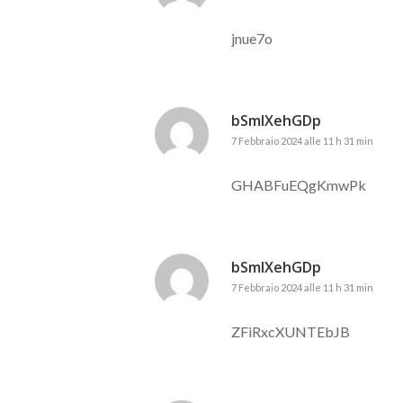
jnue7o
bSmIXehGDp
7 Febbraio 2024 alle 11 h 31 min
GHABFuEQgKmwPk
bSmIXehGDp
7 Febbraio 2024 alle 11 h 31 min
ZFiRxcXUNTEbJB