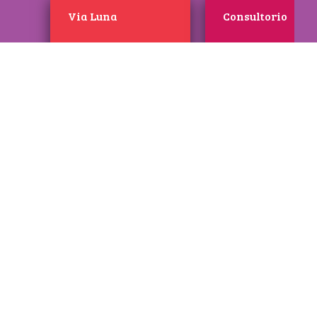
Via Luna
Consultorio
Centro
Antidiscriminazione/
Antiviolenza STAR